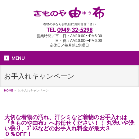
着物の事ならお気軽にお問合せ下さい
TEL
0949-32-5298
営業時間／平 日：AM10:00〜PM6:30
日・祝：AM10:00〜PM6:00
定休日／毎月第1水曜日
MENU
お手入れキャンペーン
HOME
»
お手入れキャンペーン
大切な着物の汚れ、汗シミなど着物のお手入れは
『きものや由布』へお任せください！！ 丸洗いや洗
い張り、ﾌﾟﾚｽなどのお手入れ料金が最大３
０％OFF！