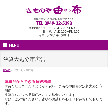
着物の事ならお気軽にお問合せ下さい
TEL
0949-32-5298
営業時間／平 日：AM10:00〜PM6:30
日・祝：AM10:00〜PM6:00
定休日／毎月第1水曜日
MENU
決算大処分市広告
HOME
»
決算大処分市広告
決算だからできる超破格値！
お待たせしました！とにかく安い！きものや由布の決算大処分市
開催！
決算ならではの見切価格にて大処分いたします！
ぜひ、ご来場ください。皆様のお越しを心よりお待ちしておりま
す。