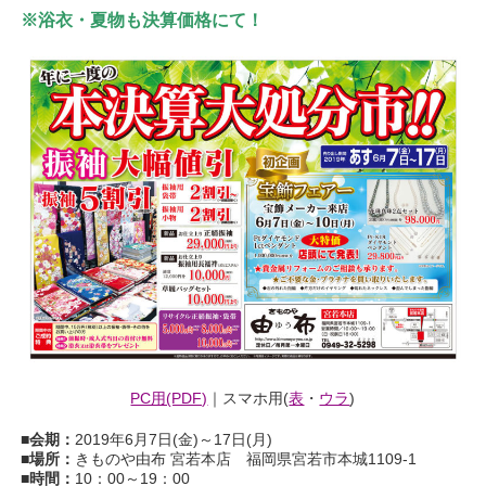
※浴衣・夏物も決算価格にて！
PC用(PDF)
｜スマホ用(
表
・
ウラ
)
■会期：
2019年6月7日(金)～17日(月)
■場所：
きものや由布 宮若本店 福岡県宮若市本城1109-1
■時間：
10：00～19：00