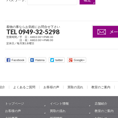
パスワード:
着物の事ならお気軽にお問合せ下さい
TEL 0949-32-5298
営業時間／平 日：AM10:00〜PM6:30
日・祝：AM10:00〜PM6:00
定休日／毎月第1水曜日
Facebook
Hatena
twitter
Google+
紹介
よくあるご質問
お客様の声
買取の流れ
教室のご案内
トップページ
イベント情報
店舗紹介
お客様の声
買取の流れ
教室のご案内