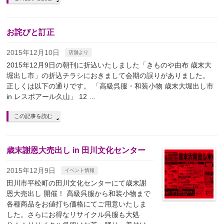
お詫びと訂正
2015年12月10日
店舗より
2015年12月9日の朝刊に折込いたしました「きものや由布 歳末大
堀出し市」の折込チラシにおきまして会期の誤りがありました。
正しくは以下の通りです。 「高級呉服・和装小物 歳末大堀出し市
in レスポアール久山」 12 …
この記事を読む
歳末謝恩大売出し in 田川文化センター
2015年12月9日
イベント情報
田川市平松町の田川文化センターにて歳末謝
恩大売出し 開催！ 高級呉服から和装小物まで
各種商品をお値打ち価格にてご用意いたしま
した。さらにお得なリサイクル呉服も大処