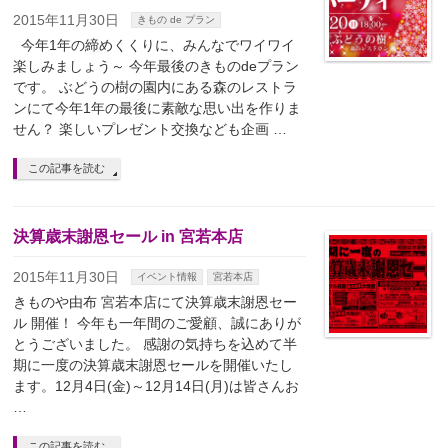
2015年11月30日
きもの de プラン
今年1年の締めくくりに、みんなでワイワイ
楽しみましょう～ 今年最後のきものdeプラン
です。 ぶどうの樹の園内にある森のレストラ
ンにて今年1年の最後に素敵な思い出を作りま
せん？ 楽しいプレゼント交換なども企画 …
この記事を読む
決算歳末謝恩セール in 宮若本店
2015年11月30日
イベント情報
宮若本店
きものや由布 宮若本店にて決算歳末謝恩セー
ル 開催！ 今年も一年間のご愛顧、誠にありが
とうございました。 感謝の気持ちを込めて半
期に一度の決算歳末謝恩セールを開催いたし
ます。12月4日(金)～12月14日(月)は皆さんお
…
この記事を読む