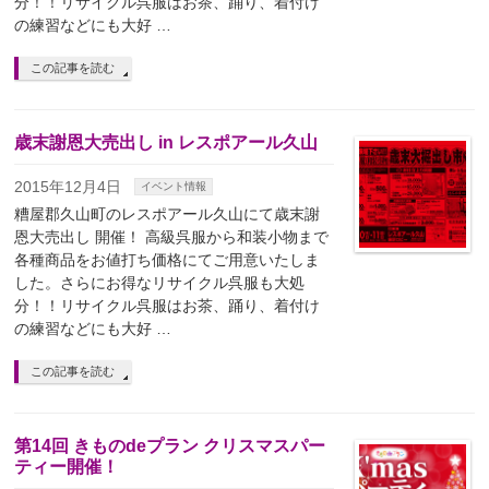
分！！リサイクル呉服はお茶、踊り、着付け
の練習などにも大好 …
この記事を読む
歳末謝恩大売出し in レスポアール久山
2015年12月4日
イベント情報
糟屋郡久山町のレスポアール久山にて歳末謝
恩大売出し 開催！ 高級呉服から和装小物まで
各種商品をお値打ち価格にてご用意いたしま
した。さらにお得なリサイクル呉服も大処
分！！リサイクル呉服はお茶、踊り、着付け
の練習などにも大好 …
この記事を読む
第14回 きものdeプラン クリスマスパー
ティー開催！