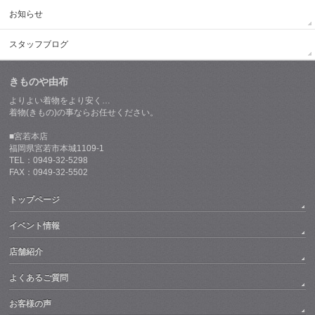
お知らせ
スタッフブログ
きものや由布
よりよい着物をより安く…
着物(きもの)の事ならお任せください。
■宮若本店
福岡県宮若市本城1109-1
TEL：0949-32-5298
FAX：0949-32-5502
トップページ
イベント情報
店舗紹介
よくあるご質問
お客様の声