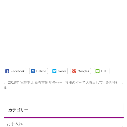
Facebook
Hatena
twitter
Google+
LINE
←
2018年 宮若本店 新春吉例 初夢セー
呉服のすべて大堀出し市in警固神社
→
ル
カテゴリー
お手入れ