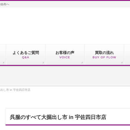
や由布へ
よくあるご質問
お客様の声
買取の流れ
Q&A
VOICE
BUY OF FLOW
し市 in 宇佐四日市店
呉服のすべて大掘出し市 in 宇佐四日市店