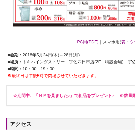
PC用(PDF)
｜スマホ用(
表
・
ウ
■会期：
2018年5月24日(木)～28日(月)
■場所：
トキハインダストリー 宇佐四日市店(2F 特設会場) 宇佐
■時間：
10：00～19：00
※最終日は午後5時で閉場させていただきます。
☆期間中、「ＨＰを見ました♪」で粗品をプレゼント♪ ※数量
アクセス