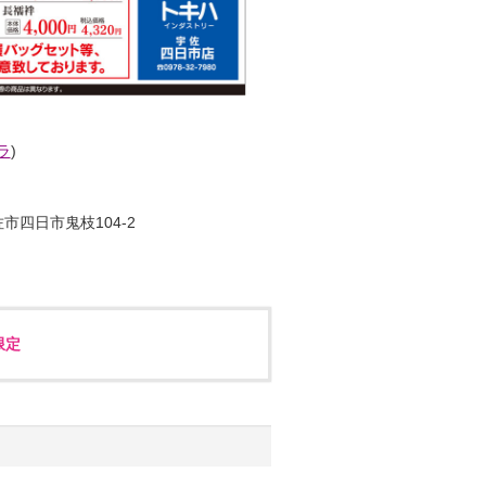
ラ
)
市四日市鬼枝104-2
限定