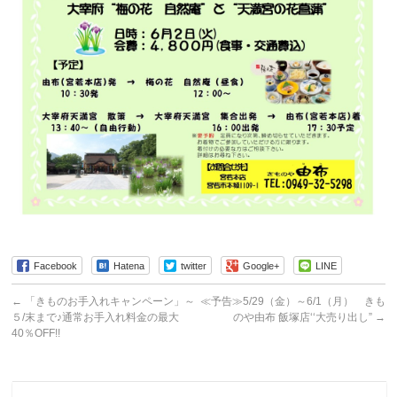
Facebook
Hatena
twitter
Google+
LINE
←
「きものお手入れキャンペーン」～
≪予告≫5/29（金）～6/1（月） きも
５/末まで♪通常お手入れ料金の最大
のや由布 飯塚店‘‘大売り出し”
→
40％OFF!!