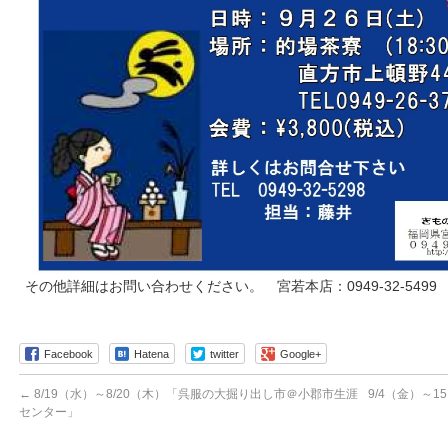
その他詳細はお問い合わせください。 宮若本店：0949-32-549
Facebook
Hatena
twitter
Google+
←
8/19（水）～8/20（木）「呉服の大掘り出し市＠小郡市生涯
9/4（金）～
センター」