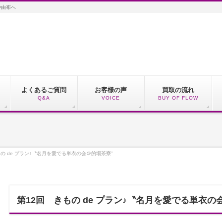
や由布へ
よくあるご質問
お客様の声
買取の流れ
Q&A
VOICE
BUY OF FLOW
もの de プラン♪〝名月を愛でる単衣の会＠的場茶寮”
第12回 きもの de プラン♪〝名月を愛でる単衣の