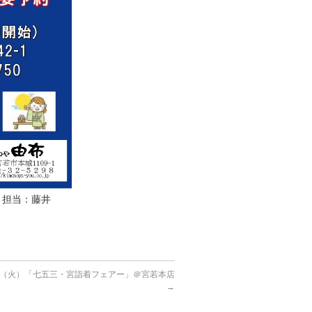
9 担当：藤井
15（火）「七五三・宮詣着フェアー」＠宮若本店
→