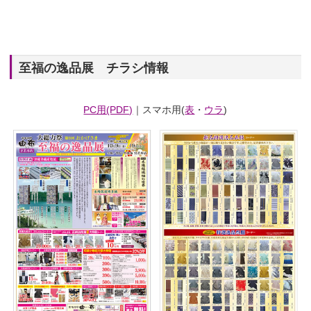
至福の逸品展 チラシ情報
PC用(PDF)
｜スマホ用(
表
・
ウラ
)