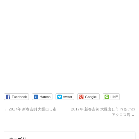
Facebook
Hatena
twitter
Google+
LINE
←
2017年 新春吉例 大掘出し市
2017年 新春吉例 大掘出し市 in あけの
アクロス店
→