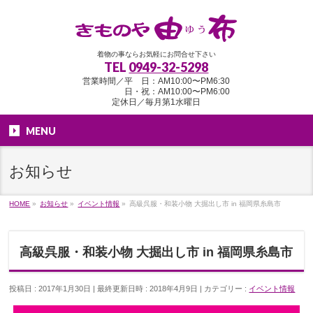
着物の事ならお気軽にお問合せ下さい
TEL
0949-32-5298
営業時間／平 日：AM10:00〜PM6:30
日・祝：AM10:00〜PM6:00
定休日／毎月第1水曜日
MENU
お知らせ
HOME
»
お知らせ
»
イベント情報
»
高級呉服・和装小物 大掘出し市 in 福岡県糸島市
高級呉服・和装小物 大掘出し市 in 福岡県糸島市
投稿日 : 2017年1月30日
最終更新日時 : 2018年4月9日
カテゴリー :
イベント情報