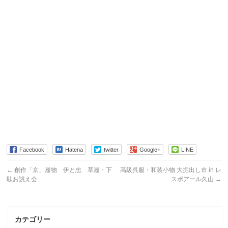
Facebook
Hatena
twitter
Google+
LINE
←
創作「京」履物 伊と忠 草履・下
高級呉服・和装小物 大掘出し市 in レ
駄お誂え会
スポアール久山
→
カテゴリー