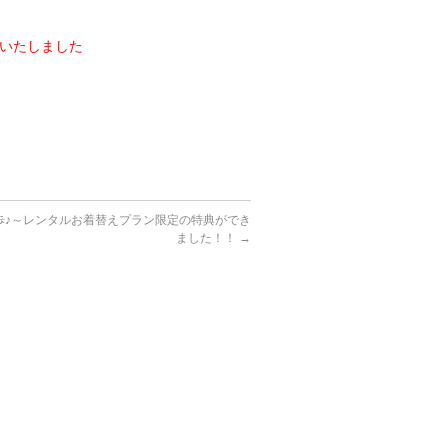
いたしました
歩♪～レンタルお着替えプラン限定の特典ができ
ました！！
→