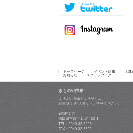
トップページ
イベント情報
店舗
お知らせ
スタッフブログ
きものや由布
よりよい着物をより安く…
着物(きもの)の事ならお任せください。
■宮若本店
福岡県宮若市本城1109-1
TEL：0949-32-5298
FAX：0949-32-5502