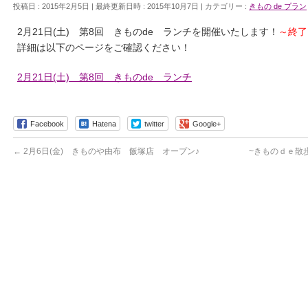
投稿日 : 2015年2月5日
最終更新日時 : 2015年10月7日
カテゴリー :
きもの de プラン
2
月
21
日
(
土
)
第
8
回 きもの
de
ランチを開催いたします！
～終了
詳細は以下のページをご確認ください！
2月21日(土) 第8回 きものde ランチ
Facebook
Hatena
twitter
Google+
←
2月6日(金) きものや由布 飯塚店 オープン♪
~きものｄｅ散