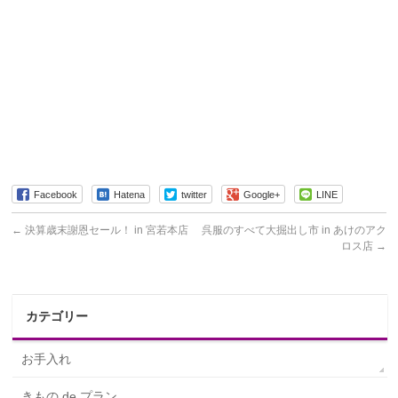
Facebook
Hatena
twitter
Google+
LINE
←
決算歳末謝恩セール！ in 宮若本店
呉服のすべて大掘出し市 in あけのアク
ロス店
→
カテゴリー
お手入れ
きもの de プラン