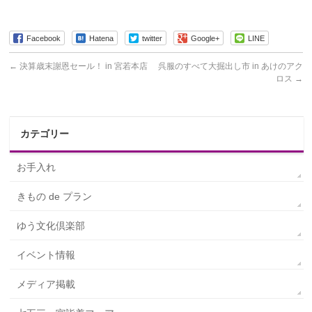
Facebook
Hatena
twitter
Google+
LINE
←
決算歳末謝恩セール！ in 宮若本店
呉服のすべて大掘出し市 in あけのアク
ロス
→
カテゴリー
お手入れ
きもの de プラン
ゆう文化倶楽部
イベント情報
メディア掲載