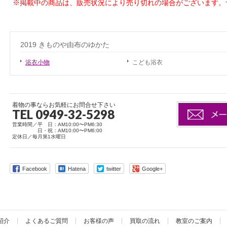
※掲載中の商品は、販売状況により売り切れの場合がございます。
2019 きものや由布のゆかた
浴衣小物
こども浴衣
着物の事ならお気軽にお問合せ下さい
TEL 0949-32-5298
営業時間／平 日：AM10:00〜PM6:30
日・祝：AM10:00〜PM6:00
定休日／毎月第1水曜日
Facebook
Hatena
twitter
Google+
紹介
よくあるご質問
お客様の声
買取の流れ
教室のご案内