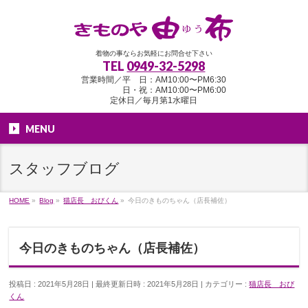
着物の事ならお気軽にお問合せ下さい
TEL
0949-32-5298
営業時間／平 日：AM10:00〜PM6:30
日・祝：AM10:00〜PM6:00
定休日／毎月第1水曜日
MENU
スタッフブログ
HOME
»
Blog
»
猫店長 おびくん
»
今日のきものちゃん（店長補佐）
今日のきものちゃん（店長補佐）
投稿日 : 2021年5月28日
最終更新日時 : 2021年5月28日
カテゴリー :
猫店長 おび
くん