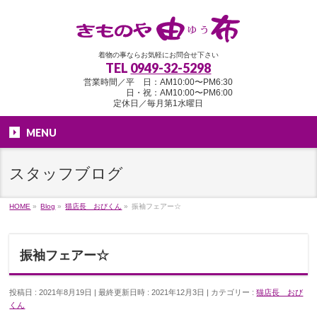
着物の事ならお気軽にお問合せ下さい
TEL
0949-32-5298
営業時間／平 日：AM10:00〜PM6:30
日・祝：AM10:00〜PM6:00
定休日／毎月第1水曜日
MENU
スタッフブログ
HOME
»
Blog
»
猫店長 おびくん
»
振袖フェアー☆
振袖フェアー☆
投稿日 : 2021年8月19日
最終更新日時 : 2021年12月3日
カテゴリー :
猫店長 おび
くん