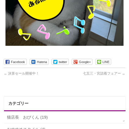
Facebook
Hatena
twitter
Google+
LINE
←
決算セール開催中！
七五三・宮詣着フェアー
→
カテゴリー
猫店長 おびくん (19)