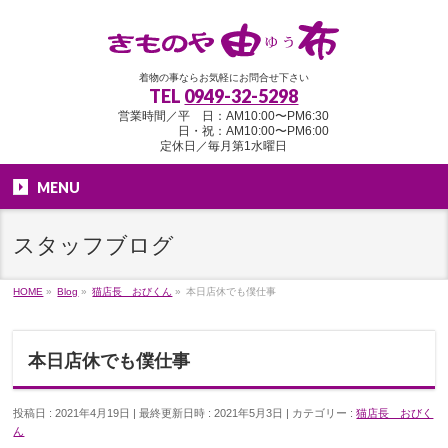
着物の事ならお気軽にお問合せ下さい
TEL
0949-32-5298
営業時間／平 日：AM10:00〜PM6:30
日・祝：AM10:00〜PM6:00
定休日／毎月第1水曜日
MENU
スタッフブログ
HOME
»
Blog
»
猫店長 おびくん
»
本日店休でも僕仕事
本日店休でも僕仕事
投稿日 : 2021年4月19日
最終更新日時 : 2021年5月3日
カテゴリー :
猫店長 おびく
ん