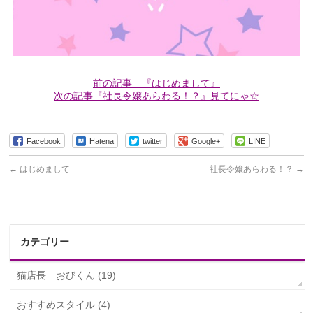
前の記事 『はじめまして』
次の記事『社長令嬢あらわる！？』見てにゃ☆
Facebook
Hatena
twitter
Google+
LINE
←
はじめまして
社長令嬢あらわる！？
→
カテゴリー
猫店長 おびくん (19)
おすすめスタイル (4)