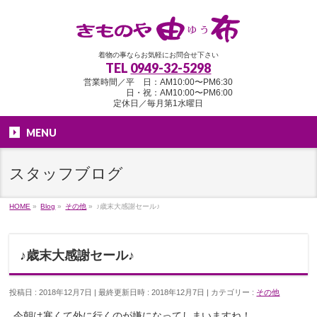
着物の事ならお気軽にお問合せ下さい
TEL
0949-32-5298
営業時間／平 日：AM10:00〜PM6:30
日・祝：AM10:00〜PM6:00
定休日／毎月第1水曜日
MENU
スタッフブログ
HOME
»
Blog
»
その他
»
♪歳末大感謝セール♪
♪歳末大感謝セール♪
投稿日 : 2018年12月7日
最終更新日時 : 2018年12月7日
カテゴリー :
その他
今朝は寒くて外に行くのが嫌になってしまいますね！