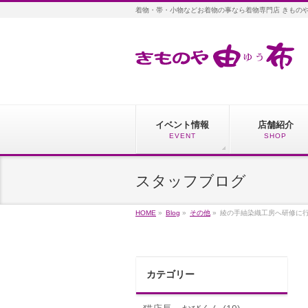
着物・帯・小物などお着物の事なら着物専門店 きもの
イベント情報
店舗紹介
EVENT
SHOP
スタッフブログ
HOME
»
Blog
»
その他
»
綾の手紬染織工房へ研修に行
カテゴリー