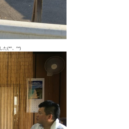
*^。^*)