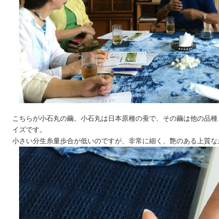
こちらが小石丸の繭。小石丸は日本原種の蚕で、その繭は他の品種
イズです。
小さい分生糸量歩合が低いのですが、非常に細く、艶のある上質な