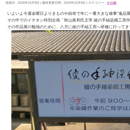
投稿日 : 2016年10月9日
最終更新日時 : 2016年10月9日
カテゴリー :
その他
いよいよ今週金曜日よりきものや由布で年に一番大きな催事“逸品展
その中でのイチオシ特別企画「秋山眞和氏主宰 綾の手紬染織工房
その作品展の勉強のために、八月に綾の手紬工房へ研修に行ってきて