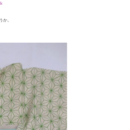
ル
うか。